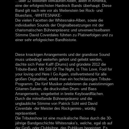
...über 12 Millionen verkauften Alben, allein in Amerika,
eine der erfolgreichsten Hardrock Bands überhaupt. Diese
Band gilt nach wie vor als Meilenstein bei Rock- und
Bluesfans, -WHITESNAKE-
Die vielen Facetten der Whitesnake-Alben, sowie die
individuellen Sounds der Originalbesetzungen mit der
charismatischen Bühnenpräsenz und unverwechselbaren
Stimme David Coverdales führten zu Platinerfolgen und zu
einer sehr erfolgreichen Bandhistorie.
Diese knackigen Arrangements und der grandiose Sound
muss unbedingt weiterhin gehört und geliebt werden,
dachte sich Peter Kalff (Drums) und gründete 2012 die
Tribute-Band. Mit Still Of The Night, Is This Love, Fool for
your loving und Here I Go Again, stellvertretend für alle
großen Originaltitel, erlebt man ein hochklassiges Tribute-
Programm. Die fünf Musiker zelebrieren die zweistimmigen
Gitarren-Salven, die druckvollen Drum- und Bass
Arrangements, eingebettet in breite Keyboardflächen.
Durch die mitreißende Bühnenpräsenz und die
unglaubliche Stimme von Patrick Sühl wird David
Coverdale -der Meister des Rockgenres-, würdig
repräsentiert.
Die Tributeshow ist eine musikalische Reise durch die 30-
jährige Bandgeschichte Whitesnake’s, welche, egal ob auf
der Groß- oder Clubbühne, das Publikum begeistert. Es