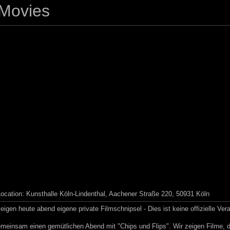
 Movies
Location
: Kunsthalle Köln-Lindenthal, A
achener Straße 220, 50931 Köln
igen heute abend eigene private Filmschnipsel - Dies ist keine offizielle Ver
einsam einen gemütlichen Abend mit "Chips und Flips". Wir zeigen Filme, di