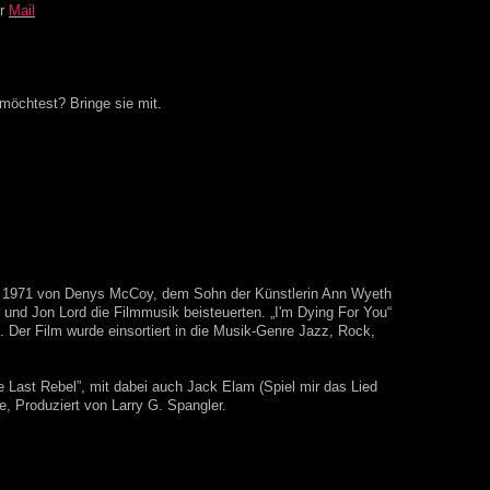
er
Mail
möchtest? Bringe sie mit.
ter, 1971 von Denys McCoy, dem Sohn der Künstlerin Ann Wyeth
nd Jon Lord die Filmmusik beisteuerten. „I'm Dying For You“
 Der Film wurde einsortiert in die Musik-Genre Jazz, Rock,
 Last Rebel”, mit dabei auch Jack Elam (Spiel mir das Lied
, Produziert von Larry G. Spangler.