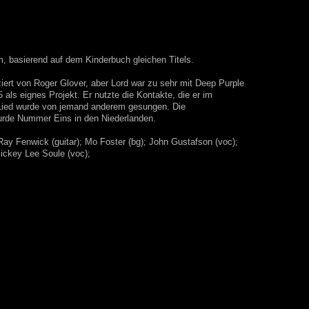
m, basierend auf dem Kinderbuch gleichen Titels.
ziert von Roger Glover, aber Lord war zu sehr mit Deep Purple
 als eignes Projekt. Er nutzte die Kontakte, die er im
s Lied wurde von jemand anderem gesungen. Die
urde Nummer Eins in den Niederlanden.
ay Fenwick (guitar); Mo Foster (bg); John Gustafson (voc);
ickey Lee Soule (voc);