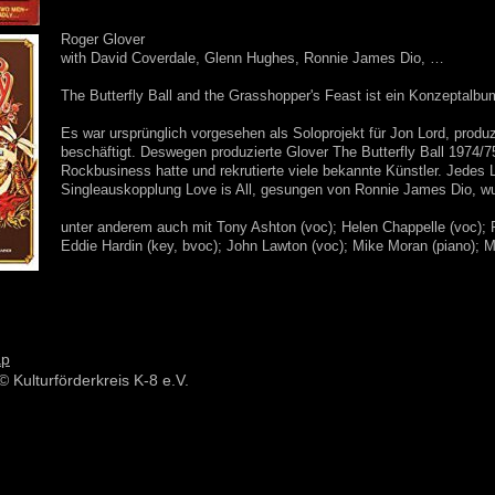
Roger Glover
with David Coverdale, Glenn Hughes, Ronnie James Dio, …
The Butterfly Ball and the Grasshopper's Feast ist ein Konzeptalbu
Es war ursprünglich vorgesehen als Soloprojekt für Jon Lord, produ
beschäftigt. Deswegen produzierte Glover The Butterfly Ball 1974/75
Rockbusiness hatte und rekrutierte viele bekannte Künstler. Jede
Singleauskopplung Love is All, gesungen von Ronnie James Dio, w
unter anderem auch mit Tony Ashton (voc); Helen Chappelle (voc); R
Eddie Hardin (key, bvoc); John Lawton (voc); Mike Moran (piano); M
ap
© Kulturförderkreis K-8 e.V.