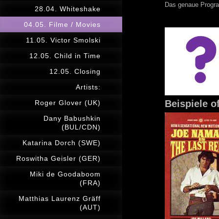
Das genaue Progra
28.04. Whiteshake
04.05. Filme / Movies
11.05. Victor Smolski
12.05. Child in Time
12.05. Closing
Artists:
Beispiele of
Roger Glover (UK)
Dany Babushkin
(BUL/CDN)
Katarina Dorch (SWE)
Roswitha Geisler (GER)
Miki de Goodaboom
(FRA)
Matthias Laurenz Gräff
(AUT)