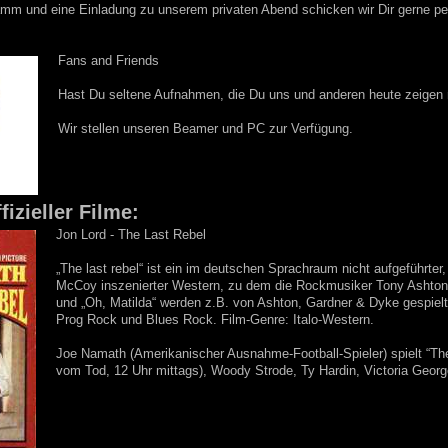
mm und eine Einladung zu unserem privaten Abend schicken wir Dir gerne p
Fans and Friends
Hast Du seltene Aufnahmen, die Du uns und anderen heute zeigen 
Wir stellen unseren Beamer und PC zur Verfügung.
fizieller Filme:
Jon Lord - The Last Rebel
„The last rebel“ ist ein im deutschen Sprachraum nicht aufgeführ
McCoy inszenierter Western, zu dem die Rockmusiker Tony Ashton u
und „Oh, Matilda“ werden z.B. von Ashton, Gardner & Dyke gespielt.
Prog Rock und Blues Rock. Film-Genre: Italo-Western.
Joe Namath (Amerikanischer Ausnahme-Football-Spieler) spielt “The
vom Tod, 12 Uhr mittags), Woody Strode, Ty Hardin, Victoria George