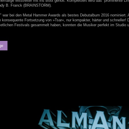
ehemalige Mitstreiter mit ins Boot geholt. Komplettiert wird das prominente
dy B. Franck (BRAINSTORM).
r" war bei den Metal Hammer Awards als bestes Debutalbum 2016 nominiert.
ie konsequente Fortsetzung von »Tsar«, nur kompakter, härter und schneller
etlichen Festivals gesammelt haben, konnten die Musiker perfekt im Studio
ge