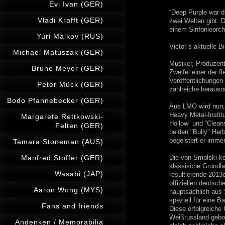
Evi Ivan (GER)
“Deep Purple war d
Vladi Krafft (GER)
zwei Welten gibt. 
einem Sinfonieorc
Yuri Malkov (RUS)
Victor´s aktuelle Bi
Michael Matuszak (GER)
Musiker, Produzent
Bruno Meyer (GER)
Zweifel einer der f
Veröffentlichung
Peter Mück (GER)
zahlreiche herausr
Bodo Pfannebecker (GER)
Aus LMO wird nun,
Heavy Metal-Instit
Margarete Rettkowski-
Hollow” und “Clean
Felten (GER)
beiden "Bully" Her
begeistert er imme
Tamara Stoneman (AUS)
Manfred Stoffer (GER)
Die von Smolski ko
klassische Grundl
Wasabi (JAP)
resultierende 2013
offiziellen deutsc
Aaron Wong (MYS)
hauptsächlich aus
speziell für eine 
Fans and friends
Diese erfolgreiche
Weißrussland gebo
Andenken / Memorabilia