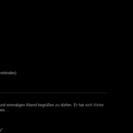
verbinden)
 und einmaligen Abend begrüßen zu dürfen. Er hat sich Victor
hes ...
t"