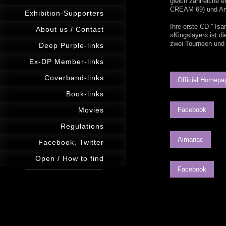
gleich zahlreiche 
CREAM 69) und An
Exhibition-Supporters
Ihre erste CD "Tsa
About us / Contact
»Kingslayer« ist d
zwei Tourneen und 
Deep Purple-links
Ex-DP Member-links
Coverband-links
Official Homepa
Book-links
Movies
Facebook
Regulations
Almanac
Facebook, Twitter
Open / How to find
Facebook