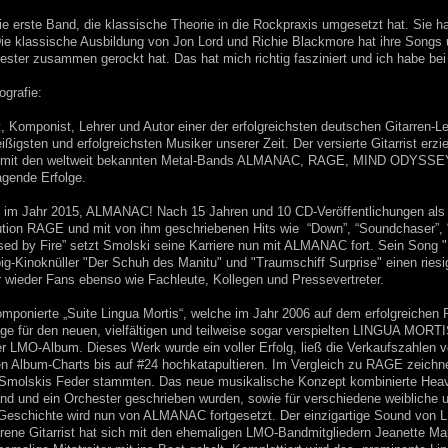
ie erste Band, die klassische Theorie in die Rockpraxis umgesetzt hat. Sie 
Die klassische Ausbildung von Jon Lord und Richie Blackmore hat ihre Songs u
hester zusammen gerockt hat. Das hat mich richtig fasziniert und ich habe
ografie:
, Komponist, Lehrer und Autor einer der erfolgreichsten deutschen Gitarren-L
leißigsten und erfolgreichsten Musiker unserer Zeit. Der versierte Gitarrist e
en mit den weltweit bekannten Metal-Bands ALMANAC, RAGE, MIND ODY
agende Erfolge.
 im Jahr 2015, ALMANAC! Nach 15 Jahren und 10 CD-Veröffentlichungen als 
ution RAGE und mit von ihm geschriebenen Hits wie “Down”, “Soundchaser”, “
sed by Fire” setzt Smolski seine Karriere nun mit ALMANAC fort. Sein Song "S
big-Kinoknüller "Der Schuh des Manitu" und "Traumschiff Surprise" einen riesi
r wieder Fans ebenso wie Fachleute, Kollegen und Pressevertreter.
mponierte „Suite Lingua Mortis“, welche im Jahr 2006 auf dem erfolgreichen
age für den neuen, vielfältigen und teilweise sogar verspielten LINGUA MO
er LMO-Album. Dieses Werk wurde ein voller Erfolg, ließ die Verkaufszahlen 
hen Album-Charts bis auf #24 hochkatapultieren. Im Vergleich zu RAGE zeich
 Smolskis Feder stammten. Das neue musikalische Konzept kombinierte Heavy
Band und ein Orchester geschrieben wurden, sowie für verschiedene weibliche
 Geschichte wird nun von ALMANAC fortgesetzt. Der einzigartige Sound von L
rene Gitarrist hat sich mit den ehemaligen LMO-Bandmitgliedern Jeanette M