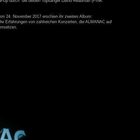
 Line-Up durch die beiden Topsänger David Readman (PINK
 Am 24. November 2017 erschien ihr zweites Album:
! Die Erfahrungen von zahlreichen Konzerten, die ALMANAC auf
 umsetzen.