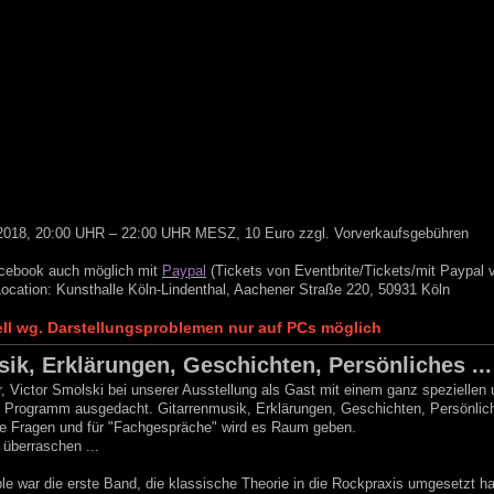
i 2018, 20:00 UHR – 22:00 UHR MESZ, 10 Euro zzgl. Vorverkaufsgebühren
cebook auch möglich mit
Paypal
(Tickets von Eventbrite/Tickets/mit Paypal 
ocation: Kunsthalle Köln-Lindenthal, A
achener Straße 220, 50931 Köln
ell wg. Darstellungsproblemen nur auf PCs möglich
ik, Erklärungen, Geschichten, Persönliches ...
r, Victor Smolski bei unserer Ausstellung als Gast mit einem ganz speziellen
s Programm ausgedacht. Gitarrenmusik, Erklärungen, Geschichten, Persönlic
lle Fragen und für "Fachgespräche" wird es Raum geben.
 überraschen ...
ple war die erste Band, die klassische Theorie in die Rockpraxis umgesetzt ha