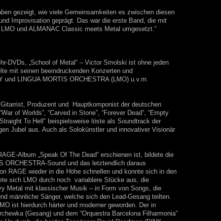
haben gezeigt, wie viele Gemeinsamkeiten es zwischen diesen
nd Improvisation geprägt. Das war die erste Band, die mit
 bei LMO und ALMANAC Classic meets Metal umgesetzt.”
ehr-DVDs, „School of Metal“ – Victor Smolski ist ohne jeden
rzielte mit seinen beeindruckenden Konzerten und
SSEY und LINGUA MORTIS ORCHESTRA (LMO) u.v.m.
Gitarrist, Produzent und Hauptkomponist der deutschen
War of Worlds”, “Carved in Stone”, “Forever Dead”, “Empty
traight To Hell" beispielsweise löste als Soundtrack der
gen Jubel aus. Auch als Solokünstler und innovativer Visionär
 RAGE-Album „Speak Of The Dead“ erschienen ist, bildete die
RTIS ORCHESTRA-Sound und das letztendlich daraus
von RAGE wieder in die Höhe schnellen und konnte sich in den
nete sich LMO durch noch variablere Stücke aus, die
 Metal mit klassischer Musik – in Form von Songs, die
 und männliche Sänger, welche sich den Lead-Gesang teilten.
MO ist hierdurch härter und moderner geworden. Der in
archewka (Gesang) und dem “Orquestra Barcelona Filharmonia”