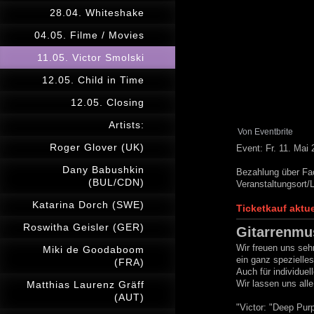
28.04. Whiteshake
04.05. Filme / Movies
11.05. Victor Smolski
12.05. Child in Time
12.05. Closing
Artists:
Von Eventbrite
Roger Glover (UK)
Event: Fr. 11. Ma
Dany Babushkin
Bezahlung über Fa
(BUL/CDN)
Veranstaltungsort/L
Katarina Dorch (SWE)
Ticketkauf aktu
Roswitha Geisler (GER)
Gitarrenmus
Wir freuen uns seh
Miki de Goodaboom
ein ganz spezielle
(FRA)
Auch für individue
Wir lassen uns alle
Matthias Laurenz Gräff
(AUT)
"Victor: "Deep Pur